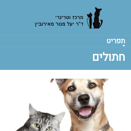
תפריט
חתולים